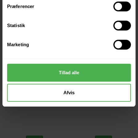
Præferencer
På lager
På lager
Statistik
Marketing
Tillad alle
Afvis