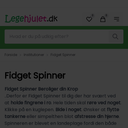
Spring til hovedindhold (tryk på Enter)
0
0
Søg
Forside
Institutioner
Fidget Spinner
Fidget Spinner
Fidget Spinner Beroliger din Krop
..Derfor er Fidget Spinner til dig der har svært ved
at
holde fingrene i ro
. Hele tiden skal
røre ved noget
.
Klikke på en kuglepen.
Bide i noget
. Ønsker at
flytte
tankerne
eller simpelthen blot
afstresse din hjerne
.
Spinneren er blevet en landeplage fordi den både