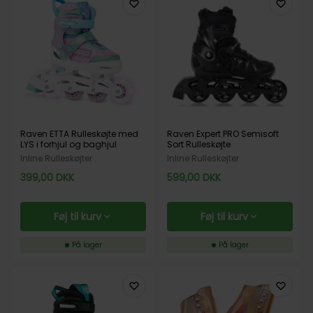
Raven ETTA Rulleskøjte med
Raven Expert PRO Semisoft
LYS i forhjul og baghjul
Sort Rulleskøjte
Inline Rulleskøjter
Inline Rulleskøjter
399,00
DKK
599,00
DKK
Føj til kurv
Føj til kurv
På lager
På lager