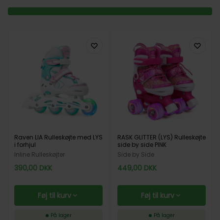
Raven LIA Rulleskøjte med LYS
RASK GLITTER (LYS) Rulleskøjte
i forhjul
side by side PINK
Inline Rulleskøjter
Side by Side
390,00
DKK
449,00
DKK
Føj til kurv
Føj til kurv
På lager
På lager