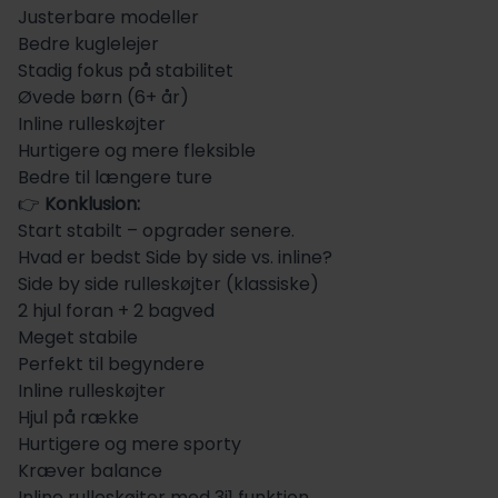
Justerbare modeller
Bedre kuglelejer
Stadig fokus på stabilitet
Øvede børn (6+ år)
Inline rulleskøjter
Hurtigere og mere fleksible
Bedre til længere ture
👉
Konklusion:
Start stabilt – opgrader senere.
Hvad er bedst Side by side vs. inline?
Side by side rulleskøjter (klassiske)
2 hjul foran + 2 bagved
Meget stabile
Perfekt til begyndere
Inline rulleskøjter
Hjul på række
Hurtigere og mere sporty
Kræver balance
Inline rulleskøjter med 3i1 funktion