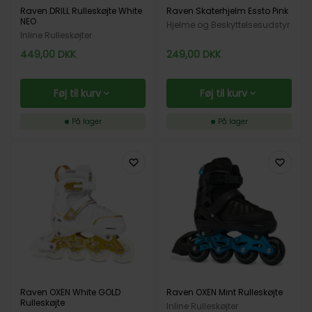
Raven DRILL Rulleskøjte White
Raven Skaterhjelm Essto Pink
NEO
Hjelme og Beskyttelsesudstyr
Inline Rulleskøjter
449,00
DKK
249,00
DKK
Føj til kurv
Føj til kurv
På lager
På lager
Raven OXEN White GOLD
Raven OXEN Mint Rulleskøjte
Rulleskøjte
Inline Rulleskøjter