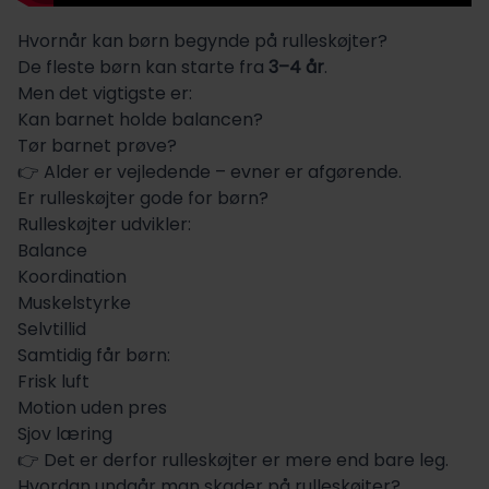
Hvornår kan børn begynde på rulleskøjter?
De fleste børn kan starte fra
3–4 år
.
Men det vigtigste er:
Kan barnet holde balancen?
Tør barnet prøve?
👉 Alder er vejledende – evner er afgørende.
Er rulleskøjter gode for børn?
Rulleskøjter udvikler:
Balance
Koordination
Muskelstyrke
Selvtillid
Samtidig får børn:
Frisk luft
Motion uden pres
Sjov læring
👉 Det er derfor rulleskøjter er mere end bare leg.
Hvordan undgår man skader på rulleskøjter?