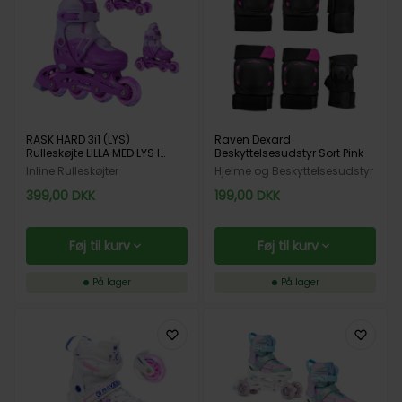
RASK HARD 3i1 (LYS)
Raven Dexard
Rulleskøjte LILLA MED LYS I
Beskyttelsesudstyr Sort Pink
HJULENE
Inline Rulleskøjter
Hjelme og Beskyttelsesudstyr
399,00
DKK
199,00
DKK
Føj til kurv
Føj til kurv
På lager
På lager