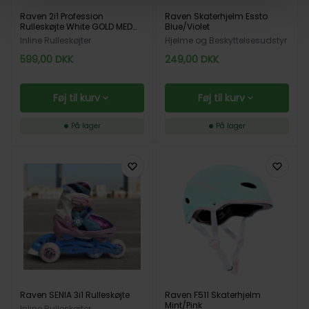
Raven 2i1 Profession
Raven Skaterhjelm Essto
Rulleskøjte White GOLD MED
Blue/Violet
ISSKØJTE
Inline Rulleskøjter
Hjelme og Beskyttelsesudstyr
599,00
DKK
249,00
DKK
Føj til kurv
Føj til kurv
På lager
På lager
Raven SENIA 3i1 Rulleskøjte
Raven F511 Skaterhjelm
Mint/Pink
Inline Rulleskøjter