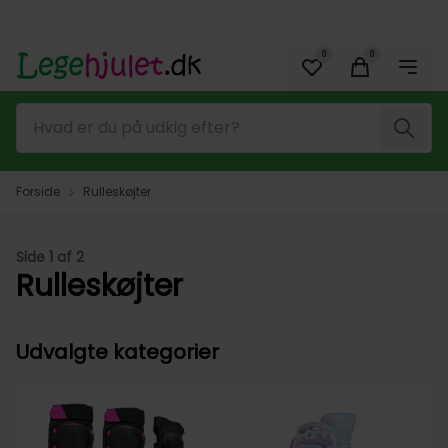
Spring til hovedindhold (tryk på Enter)
0
0
Søg
Forside
Rulleskøjter
Side 1 af 2
Rulleskøjter
Udvalgte kategorier
Go to...
Go to...