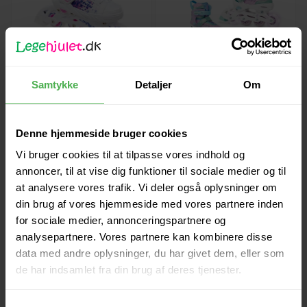
Raven Meia Rulleskøjte med
Raven ETTA 3i1 Rulleskøjte
Samtykke
Detaljer
Om
LYS i hjul
med LYS i forhjul
Inline Rulleskøjter
Inline Rulleskøjter
399,00
DKK
449,00
DKK
Denne hjemmeside bruger cookies
Vi bruger cookies til at tilpasse vores indhold og
Føj til kurv
Føj til kurv
annoncer, til at vise dig funktioner til sociale medier og til
På lager
På lager
at analysere vores trafik. Vi deler også oplysninger om
din brug af vores hjemmeside med vores partnere inden
for sociale medier, annonceringspartnere og
analysepartnere. Vores partnere kan kombinere disse
data med andre oplysninger, du har givet dem, eller som
de har indsamlet fra din brug af deres tjenester.