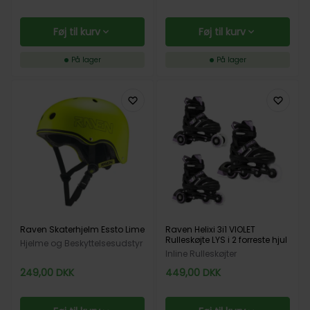
Føj til kurv
Føj til kurv
På lager
På lager
Raven Skaterhjelm Essto Lime
Raven Helixi 3i1 VIOLET
Rulleskøjte LYS i 2 forreste hjul
Hjelme og Beskyttelsesudstyr
Inline Rulleskøjter
249,00
DKK
449,00
DKK