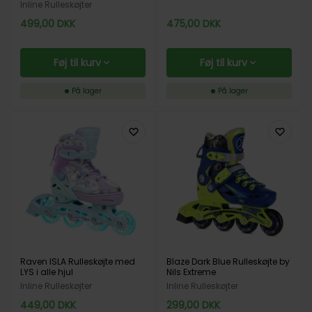
Inline Rulleskøjter
499,00
DKK
475,00
DKK
Føj til kurv
Føj til kurv
På lager
På lager
Raven ISLA Rulleskøjte med
Blaze Dark Blue Rulleskøjte by
LYS i alle hjul
Nils Extreme
Inline Rulleskøjter
Inline Rulleskøjter
449,00
DKK
299,00
DKK