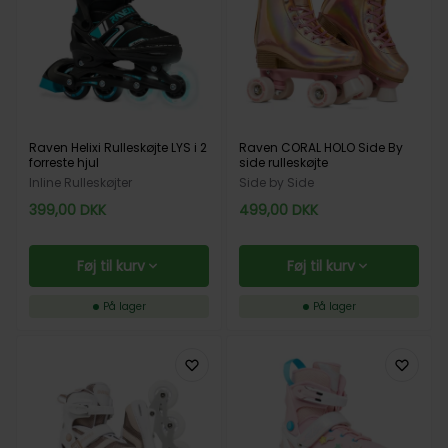
Raven Helixi Rulleskøjte LYS i 2
Raven CORAL HOLO Side By
forreste hjul
side rulleskøjte
Inline Rulleskøjter
Side by Side
399,00
DKK
499,00
DKK
Føj til kurv
Føj til kurv
På lager
På lager