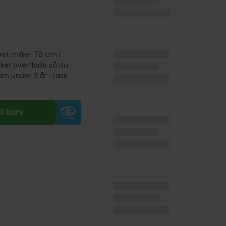
Det måler 78 cm i
kker overflade så du
ørn under 3 år . Læs
til kurv