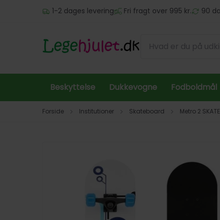
Spring til hovedindhold (tryk på Enter)
1-2 dages levering
Fri fragt over 995 kr.
90 da
Beskyttelse
Dukkevogne
Fodboldmål
Forside
Institutioner
Skateboard
Metro 2 SKAT