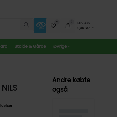
0
0
Min kurv
Søg
0,00 DKK
oard
Stalde & Gårde
Øvrige
Andre købte
 NILS
også