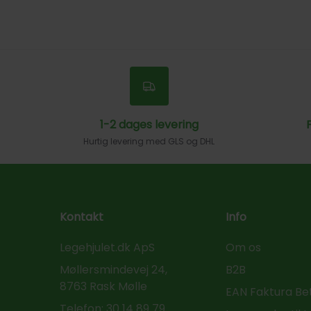
1-2 dages levering
F
Hurtig levering med GLS og DHL
Kontakt
Info
Legehjulet.dk ApS
Om os
Møllersmindevej 24,
B2B
8763 Rask Mølle
EAN Faktura Be
Telefon:
30 14 89 79