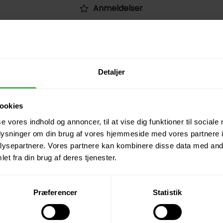
Anmeldelser
Produktoplysninger
Levering
Detaljer
Returnering
ookies
Betaling
se vores indhold og annoncer, til at vise dig funktioner til sociale
oplysninger om din brug af vores hjemmeside med vores partnere i
ysepartnere. Vores partnere kan kombinere disse data med andr
Spørg på varen
et fra din brug af deres tjenester.
Præferencer
Statistik