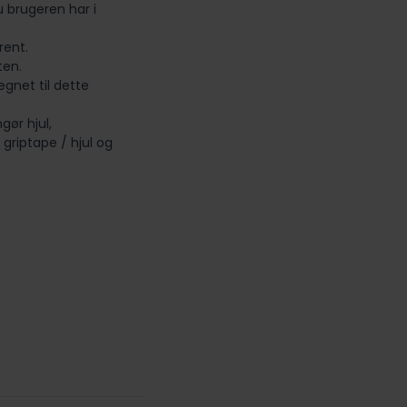
u brugeren har i
rent.
ten.
gnet til dette
gør hjul,
 griptape / hjul og