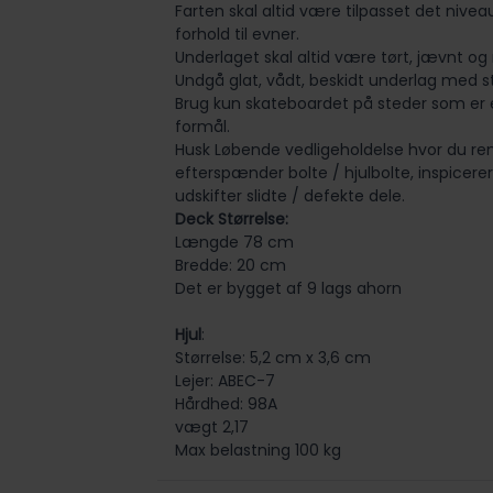
Farten skal altid være tilpasset det nivea
forhold til evner.
Underlaget skal altid være tørt, jævnt og 
Undgå glat, vådt, beskidt underlag med s
Brug kun skateboardet på steder som er e
formål.
Husk Løbende vedligeholdelse hvor du ren
efterspænder bolte / hjulbolte, inspicerer
udskifter slidte / defekte dele.
Deck Størrelse:
Længde 78 cm
Bredde: 20 cm
Det er bygget af 9 lags ahorn
Hjul
:
Størrelse: 5,2 cm x 3,6 cm
Lejer: ABEC-7
Hårdhed: 98A
vægt 2,17
Max belastning 100 kg