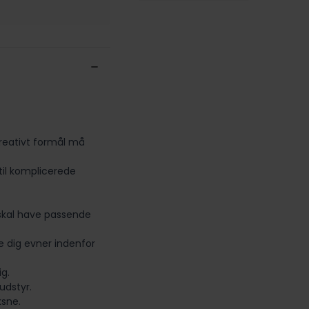
kreativt formål må
til komplicerede
skal have passende
e dig evner indenfor
g.
udstyr.
ksne.