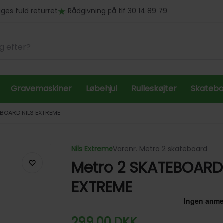
ges fuld returret
Rådgivning på tlf 30 14 89 79
Gravemaskiner
Løbehjul
Rulleskøjter
Skateb
EBOARD NILS EXTREME
Nils Extreme
Varenr. Metro 2 skateboard
Metro 2 SKATEBOARD
EXTREME
299,00
DKK