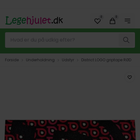
Spring til hovedindhold (tryk på Enter)
0
0
Søg
Forside
Underholdning
Udstyr
District LOGO griptape RØD