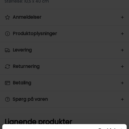
Størrelse: 10,5 x 40 cm
Anmeldelser
Produktoplysninger
Levering
Returnering
Betaling
Spørg på varen
Lignende produkter