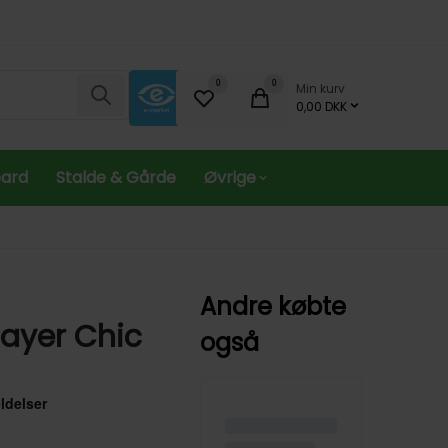
0
0
Min kurv
Søg
0,00 DKK
oard
Stalde & Gårde
Øvrige
Andre købte
ayer Chic
også