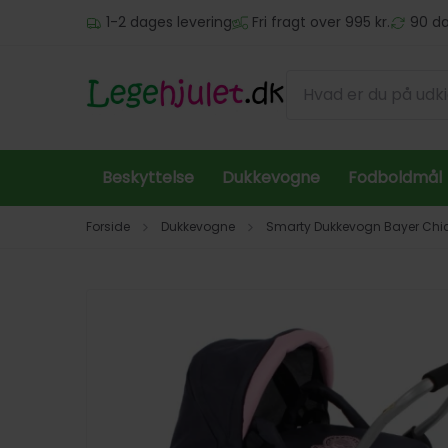
Spring til hovedindhold (tryk på Enter)
1-2 dages levering
Fri fragt over 995 kr.
90 da
Beskyttelse
Dukkevogne
Fodboldmål
Forside
Dukkevogne
Smarty Dukkevogn Bayer Chic