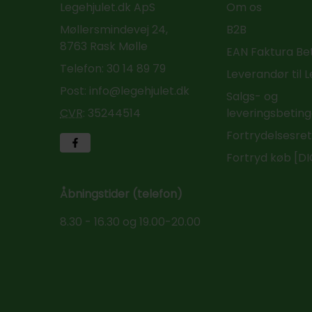
Legehjulet.dk ApS
Om os
Møllersmindevej 24,
B2B
8763 Rask Mølle
EAN Faktura Be
Telefon:
30 14 89 79
Leverandør til 
Post:
info@legehjulet.dk
Salgs- og
CVR
:
35244514
leveringsbeting
Fortrydelsesre
Fortryd køb [D
Åbningstider (telefon)
8.30 - 16.30 og 19.00-20.00