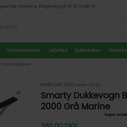
ges fuld returret
Rådgivning på tlf 30 14 89 79
Gravemaskiner
Løbehjul
Rulleskøjter
Skateb
 2000 Grå Marine
BAYER CHIC 2000
Varenr. 55526
Smarty Dukkevogn B
2000 Grå Marine
360,00
DKK