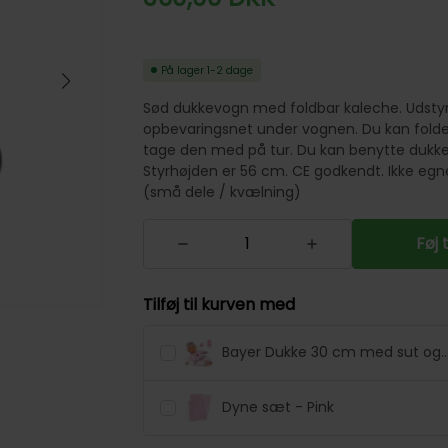
På lager
1-2 dage
Sød dukkevogn med foldbar kaleche. Udst
opbevaringsnet under vognen. Du kan fo
tage den med på tur. Du kan benytte dukker
Styrhøjden er 56 cm. CE godkendt. Ikke egne
(små dele / kvælning)
Føj 
Tilføj til kurven med
Bayer Dukke 30 cm med sut og
sutteflaske
Dyne sæt - Pink