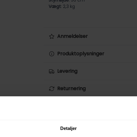
Vægt
: 2,3 kg
Anmeldelser
Produktoplysninger
Levering
Returnering
Betaling
Spørg på varen
Detaljer