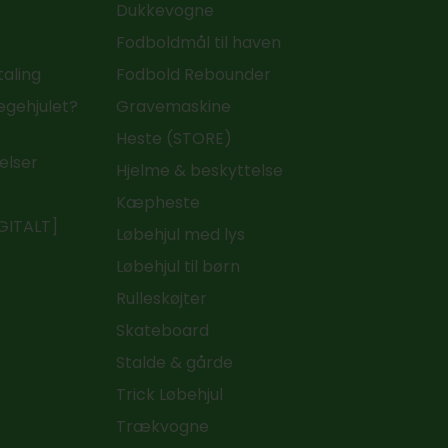
Dukkevogne
Fodboldmål til haven
taling
Fodbold Rebounder
Legehjulet?
Gravemaskine
Heste (STORE)
elser
Hjelme & beskyttelse
t
Kæpheste
IGITALT]
Løbehjul med lys
Løbehjul til børn
Rulleskøjter
Skateboard
Stalde & gårde
Trick Løbehjul
Trækvogne