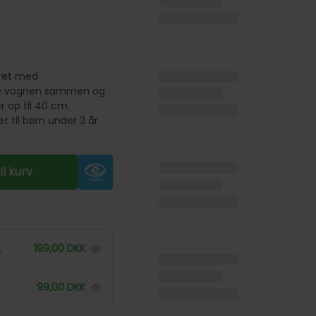
yret med
lde vognen sammen og
 op til 40 cm.
t til børn under 3 år
til kurv
199,00
DKK
99,00
DKK