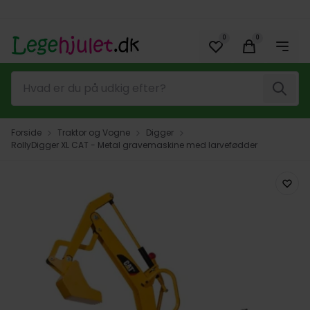
Spring til hovedindhold (tryk på Enter)
0
0
Søg
Forside
Traktor og Vogne
Digger
RollyDigger XL CAT - Metal gravemaskine med larvefødder