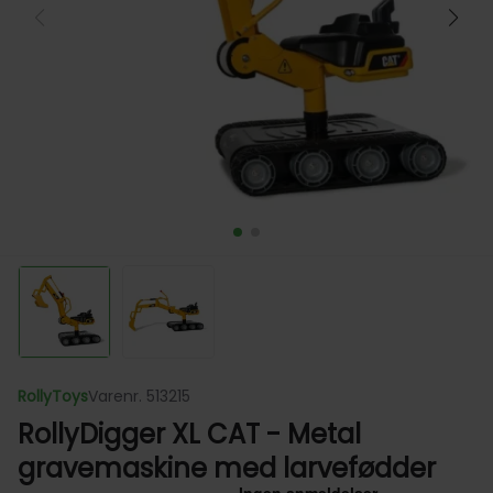
RollyToys
Varenr. 513215
RollyDigger XL CAT - Metal
gravemaskine med larvefødder