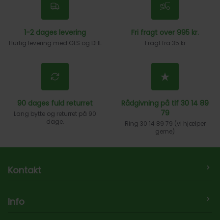
1-2 dages levering
Fri fragt over 995 kr.
Hurtig levering med GLS og DHL
Fragt fra 35 kr
90 dages fuld returret
Rådgivning på tlf 30 14 89
79
Lang bytte og returret på 90
dage.
Ring 30 14 89 79 (vi hjælper
gerne)
Kontakt
Legehjulet.dk ApS
Info
Møllersmindevej 24,