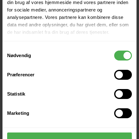
din brug af vores hjemmeside med vores partnere inden
for sociale medier, annonceringspartnere og
analysepartnere. Vores partnere kan kombinere disse
data med andre oplysninger, du har givet dem, eller som
de har indsamlet fra din brug af deres tjenester.
Samtykkevalg
Nødvendig
Præferencer
Statistik
Andre købte også
Marketing