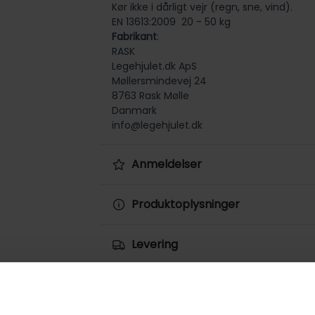
Kør ikke i dårligt vejr (regn, sne, vind).
EN 13613:2009 20 - 50 kg
Fabrikant
:
RASK
Legehjulet.dk ApS
Møllersmindevej 24
8763 Rask Mølle
Danmark
info@legehjulet.dk
Anmeldelser
Produktoplysninger
Levering
Returnering