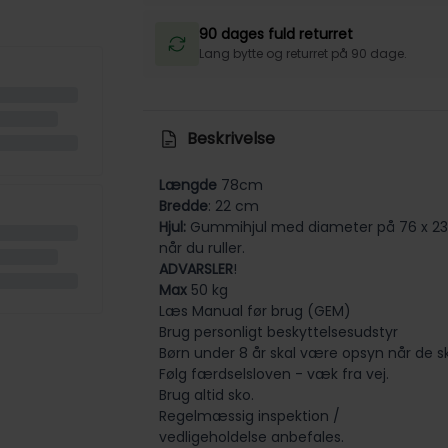
90 dages fuld returret
Lang bytte og returret på 90 dage.
Beskrivelse
Længde
78cm
Bredde
: 22 cm
Hjul:
Gummihjul med diameter på
76 x 2
når du ruller.
ADVARSLER
!
Max
50 kg
Læs Manual før brug (GEM)
Brug personligt beskyttelsesudstyr
Børn under 8 år skal være opsyn når de sk
Følg færdselsloven - væk fra vej.
Brug altid sko.
Regelmæssig inspektion /
vedligeholdelse anbefales.