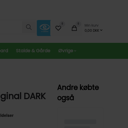
0
0
Min kurv
Søg
0,00 DKK
oard
Stalde & Gårde
Øvrige
Andre købte
ginal DARK
også