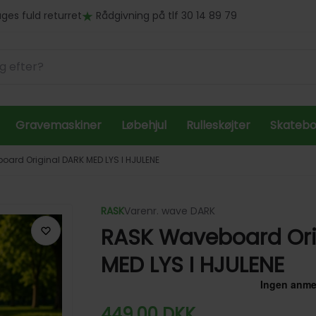
ges fuld returret
Rådgivning på tlf 30 14 89 79
Gravemaskiner
Løbehjul
Rulleskøjter
Skateb
ard Original DARK MED LYS I HJULENE
RASK
Varenr. wave DARK
RASK Waveboard Ori
MED LYS I HJULENE
449,00
DKK