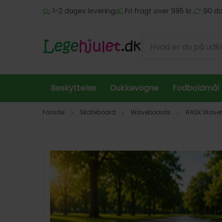
Spring til hovedindhold (tryk på Enter)
1-2 dages levering
Fri fragt over 995 kr.
90 da
Beskyttelse
Dukkevogne
Fodboldmål
Forside
Skateboard
Waveboards
RASK Wavebo