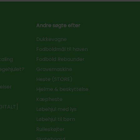
Andre søgte efter
Dukkevogne
Fodboldmål til haven
taling
Fodbold Rebounder
Legehjulet?
Gravemaskine
Heste (STORE)
elser
Hjelme & beskyttelse
t
Kæpheste
IGITALT]
Løbehjul med lys
Løbehjul til børn
Rulleskøjter
Skateboard