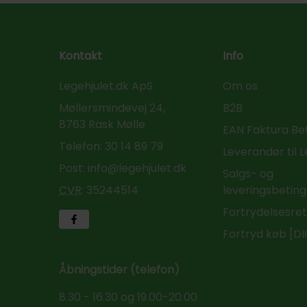
Kontakt
Info
Legehjulet.dk ApS
Om os
Møllersmindevej 24,
B2B
8763 Rask Mølle
EAN Faktura Be
Telefon:
30 14 89 79
Leverandør til 
Post:
info@legehjulet.dk
Salgs- og
CVR
:
35244514
leveringsbeting
Fortrydelsesre
Fortryd køb [D
Åbningstider (telefon)
8.30 - 16.30 og 19.00-20.00