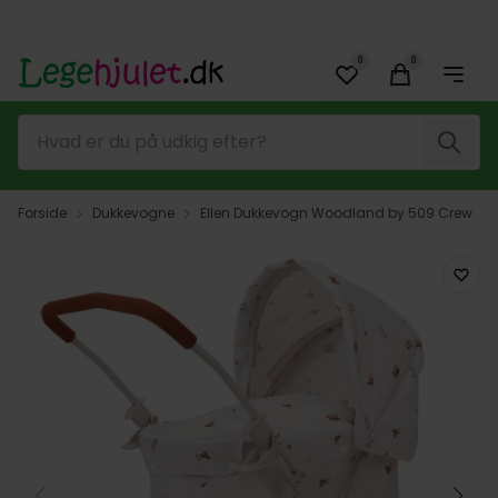
Spring til hovedindhold (tryk på Enter)
0
0
Søg
Forside
Dukkevogne
Ellen Dukkevogn Woodland by 509 Crew