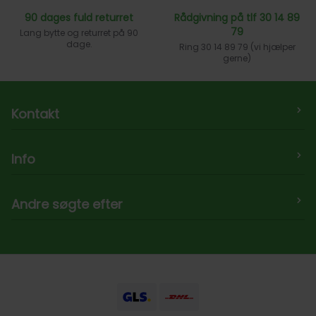
90 dages fuld returret
Rådgivning på tlf 30 14 89
79
Lang bytte og returret på 90
dage.
Ring 30 14 89 79 (vi hjælper
gerne)
Kontakt
Legehjulet.dk ApS
Info
Møllersmindevej 24,
8763 Rask Mølle
Om os
Andre søgte efter
Telefon:
30 14 89 79
B2B
Post:
info@legehjulet.dk
EAN Faktura Betaling
Dukkevogne
CVR
:
35244514
Leverandør til Legehjulet?
Fodboldmål til haven
Salgs- og leveringsbetingelser
Fodbold Rebounder
Fortrydelsesret
Gravemaskine